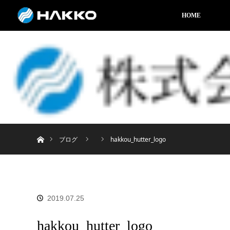
HOME
ホーム
ブログ
hakkou_hutter_logo
2019.07.25
hakkou_hutter_logo